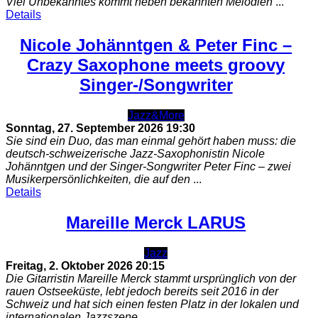
Viel Unbekanntes kommt neben bekannten Melodien
...
Details
Nicole Johänntgen & Peter Finc –
Crazy Saxophone meets groovy
Singer-/Songwriter
Jazz&More
Sonntag, 27. September 2026
19:30
Sie sind ein Duo, das man einmal gehört haben muss: die
deutsch-schweizerische Jazz-Saxophonistin Nicole
Johänntgen und der Singer-Songwriter Peter Finc – zwei
Musikerpersönlichkeiten, die auf den
...
Details
Mareille Merck LARUS
Jazz
Freitag, 2. Oktober 2026
20:15
Die Gitarristin Mareille Merck stammt ursprünglich von der
rauen Ostseeküste, lebt jedoch bereits seit 2016 in der
Schweiz und hat sich einen festen Platz in der lokalen und
internationalen Jazzszene
...