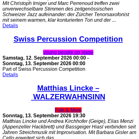
Mit Christoph Irniger und Marc Perrenoud treffen zwei
unverwechselbare Stimmen des zeitgenössischen
Schweizer Jazz aufeinander: der Zürcher Tenorsaxofonist
mit seinem warmen, klar konturierten Ton und der
...
Details
Swiss Percussion Competition
young people on stage
Samstag, 12. September 2026
00:00
-
Sonntag, 13. September 2026
00:00
Part of Swiss Percussion Competition
Details
Matthias Lincke –
WALZERWAHNSINN
Folk & More
Sonntag, 13. September 2026
19:30
Matthias Lincke und Andrea Kirchhofer (Geige), Elias Menzi
(Appenzeller Hackbrett) und Bassgeiger Hiasl verbinden seit
Jahren Streichmusik mit Improvisation. Mit Barbara Gisler am
Cello erweitert sich das
...