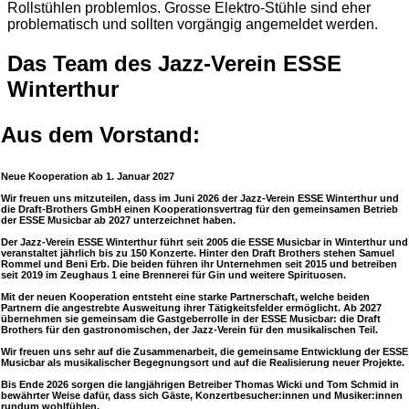
Rollstühlen problemlos. Grosse Elektro-Stühle sind eher
problematisch und sollten vorgängig angemeldet werden.
Das Team des Jazz-Verein ESSE
Winterthur
Wir sind für das Funktionieren der ESSE Musicbar
Aus dem Vorstand:
Winterthur verantwortlich!
Neue Kooperation ab 1. Januar 2027
Wir freuen uns mitzuteilen, dass im Juni 2026 der Jazz-Verein ESSE Winterthur und
die Draft-Brothers GmbH einen Kooperationsvertrag für den gemeinsamen Betrieb
der ESSE Musicbar ab 2027 unterzeichnet haben.
Der Jazz-Verein ESSE Winterthur führt seit 2005 die ESSE Musicbar in Winterthur und
veranstaltet jährlich bis zu 150 Konzerte. Hinter den Draft Brothers stehen Samuel
Rommel und Beni Erb. Die beiden führen ihr Unternehmen seit 2015 und betreiben
seit 2019 im Zeughaus 1 eine Brennerei für Gin und weitere Spirituosen.
Mit der neuen Kooperation entsteht eine starke Partnerschaft, welche beiden
Partnern die angestrebte Ausweitung ihrer Tätigkeitsfelder ermöglicht. Ab 2027
übernehmen sie gemeinsam die Gastgeberrolle in der ESSE Musicbar: die Draft
Brothers für den gastronomischen, der Jazz-Verein für den musikalischen Teil.
Wir freuen uns sehr auf die Zusammenarbeit, die gemeinsame Entwicklung der ESSE
Musicbar als musikalischer Begegnungsort und auf die Realisierung neuer Projekte.
Bis Ende 2026 sorgen die langjährigen Betreiber Thomas Wicki und Tom Schmid in
bewährter Weise dafür, dass sich Gäste, Konzertbesucher:innen und Musiker:innen
rundum wohlfühlen.