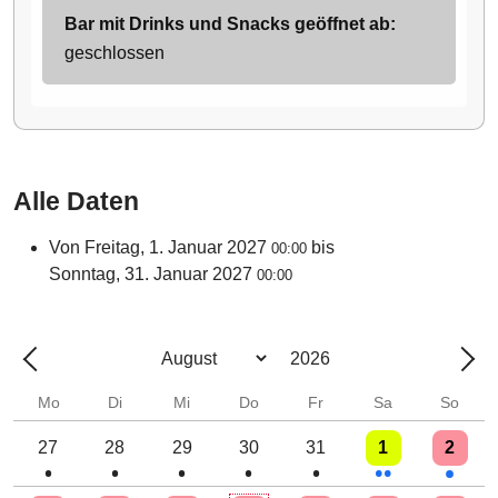
Bar mit Drinks und Snacks geöffnet ab:
geschlossen
Alle Daten
Von
Freitag, 1. Januar 2027
bis
00:00
Sonntag, 31. Januar 2027
00:00
Jahr
Monat
Zurück - Monat
Wei
Mo
Di
Mi
Do
Fr
Sa
So
Einzelne Veranstaltung
Einzelne Veranstaltung
Einzelne Veranstaltung
Einzelne Veranstaltung
Einzelne Veranstaltung
2 Veranstaltungen
Einzelne 
27
28
29
30
31
1
2