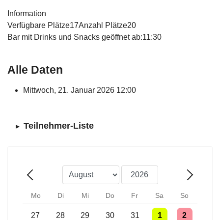
Information
Verfügbare Plätze
17
Anzahl Plätze
20
Bar mit Drinks und Snacks geöffnet ab:
11:30
Alle Daten
Mittwoch, 21. Januar 2026
12:00
Teilnehmer-Liste
Monat
Jahr
Zurück - Monat
Weiter -
Mo
Di
Mi
Do
Fr
Sa
So
Einzelne Veranstaltung
Einzelne Veranstaltung
Einzelne Veranstaltung
Einzelne Veranstaltung
Einzelne Veranstaltung
2 Veranstaltungen
Einzelne Vera
27
28
29
30
31
1
2