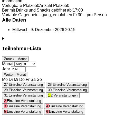
Information
Verfügbare Plätze
50
Anzahl Plätze
50
Bar mit Drinks und Snacks geöffnet ab:
17:00
Variable Gagenbeteiligung, empfohlen Fr.
30.– pro Person
Alle Daten
Mittwoch, 9. Dezember 2026
20:15
Teilnehmer-Liste
Zurück - Monat
Monat
Jahr
Weiter - Monat
Mo
Di
Mi
Do
Fr
Sa
So
27
Einzelne Veranstaltung
28
Einzelne Veranstaltung
29
Einzelne Veranstaltung
30
Einzelne Veranstaltung
31
Einzelne Veranstaltung
1
2 Veranstaltungen
2
Einzelne Veranstaltung
3
Einzelne Veranstaltung
4
Einzelne Veranstaltung
5
Einzelne Veranstaltung
6
Einzelne Veranstaltung