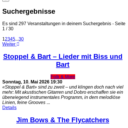
Suchergebnisse
Es sind 297 Veranstaltungen in deinem Suchergebnis
- Seite
1 / 30
1
2
3
4
5
...
30
Weiter
Stoppel & Bart – Lieder mit Biss und
Bart
Folk & More
Sonntag, 10. Mai 2026
19:30
«Stoppel & Bart» sind zu zweit – und klingen doch nach viel
mehr: Mit akustischen Gitarren und Dobro erschaffen sie ein
überwiegend instrumentales Programm, in dem melodiöse
Linien, feine Grooves
...
Details
Jim Bows & The Flycatchers