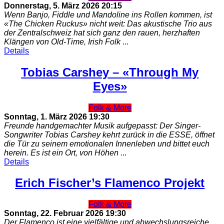
Donnerstag, 5. März 2026
20:15
Wenn Banjo, Fiddle und Mandoline ins Rollen kommen, ist
«The Chicken Ruckus» nicht weit: Das akustische Trio aus
der Zentralschweiz hat sich ganz den rauen, herzhaften
Klängen von Old-Time, Irish Folk
...
Details
Tobias Carshey – «Through My
Eyes»
Folk & More
Sonntag, 1. März 2026
19:30
Freunde handgemachter Musik aufgepasst: Der Singer-
Songwriter Tobias Carshey kehrt zurück in die ESSE, öffnet
die Tür zu seinem emotionalen Innenleben und bittet euch
herein. Es ist ein Ort, von Höhen
...
Details
Erich Fischer’s Flamenco Projekt
Folk & More
Sonntag, 22. Februar 2026
19:30
Der Flamenco ist eine vielfältige und abwechslungsreiche