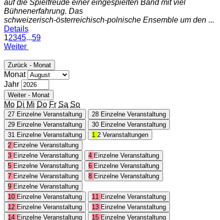
auf die Spielfreude einer eingespielten Band mit viel
Bühnenerfahrung. Das
schweizerisch‑österreichisch‑polnische Ensemble um den
...
Details
1
2
3
4
5
...
59
Weiter
Zurück - Monat
Monat
Jahr
Weiter - Monat
Mo
Di
Mi
Do
Fr
Sa
So
27
Einzelne Veranstaltung
28
Einzelne Veranstaltung
29
Einzelne Veranstaltung
30
Einzelne Veranstaltung
31
Einzelne Veranstaltung
1
2 Veranstaltungen
2
Einzelne Veranstaltung
3
Einzelne Veranstaltung
4
Einzelne Veranstaltung
5
Einzelne Veranstaltung
6
Einzelne Veranstaltung
7
Einzelne Veranstaltung
8
Einzelne Veranstaltung
9
Einzelne Veranstaltung
10
Einzelne Veranstaltung
11
Einzelne Veranstaltung
12
Einzelne Veranstaltung
13
Einzelne Veranstaltung
14
Einzelne Veranstaltung
15
Einzelne Veranstaltung