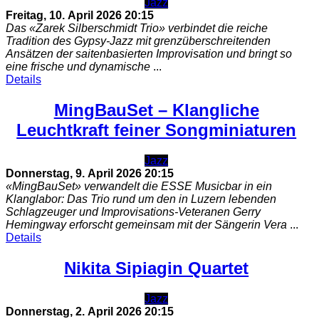
Jazz
Freitag, 10. April 2026
20:15
Das «Zarek Silberschmidt Trio» verbindet die reiche
Tradition des Gypsy-Jazz mit grenzüberschreitenden
Ansätzen der saitenbasierten Improvisation und bringt so
eine frische und dynamische
...
Details
MingBauSet – Klangliche
Leuchtkraft feiner Songminiaturen
Jazz
Donnerstag, 9. April 2026
20:15
«MingBauSet» verwandelt die ESSE Musicbar in ein
Klanglabor: Das Trio rund um den in Luzern lebenden
Schlagzeuger und Improvisations‑Veteranen Gerry
Hemingway erforscht gemeinsam mit der Sängerin Vera
...
Details
Nikita Sipiagin Quartet
Jazz
Donnerstag, 2. April 2026
20:15