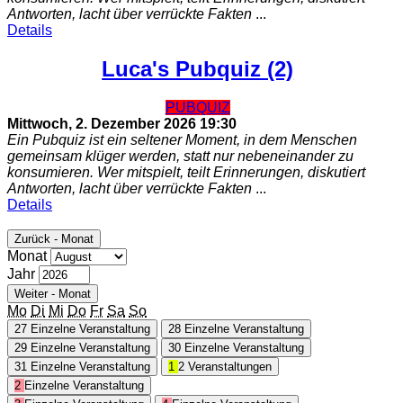
Antworten, lacht über verrückte Fakten
...
Details
Luca's Pubquiz (2)
PUBQUIZ
Mittwoch, 2. Dezember 2026
19:30
Ein Pubquiz ist ein seltener Moment, in dem Menschen
gemeinsam klüger werden, statt nur nebeneinander zu
konsumieren. Wer mitspielt, teilt Erinnerungen, diskutiert
Antworten, lacht über verrückte Fakten
...
Details
Zurück - Monat
Monat
Jahr
Weiter - Monat
Mo
Di
Mi
Do
Fr
Sa
So
27
Einzelne Veranstaltung
28
Einzelne Veranstaltung
29
Einzelne Veranstaltung
30
Einzelne Veranstaltung
31
Einzelne Veranstaltung
1
2 Veranstaltungen
2
Einzelne Veranstaltung