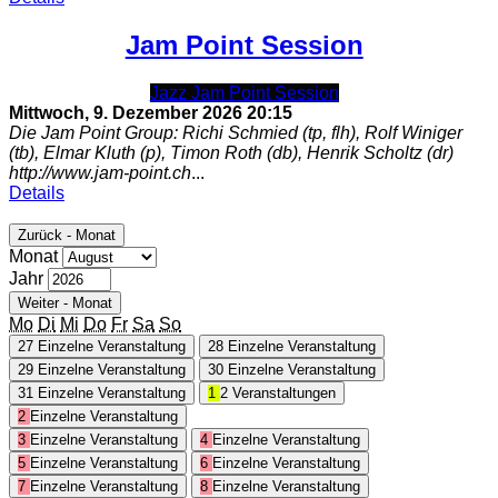
Jam Point Session
Jazz Jam Point Session
Mittwoch, 9. Dezember 2026
20:15
Die Jam Point Group: Richi Schmied (tp, flh), Rolf Winiger
(tb), Elmar Kluth (p), Timon Roth (db), Henrik Scholtz (dr)
http://www.jam-point.ch
...
Details
Zurück - Monat
Monat
Jahr
Weiter - Monat
Mo
Di
Mi
Do
Fr
Sa
So
27
Einzelne Veranstaltung
28
Einzelne Veranstaltung
29
Einzelne Veranstaltung
30
Einzelne Veranstaltung
31
Einzelne Veranstaltung
1
2 Veranstaltungen
2
Einzelne Veranstaltung
3
Einzelne Veranstaltung
4
Einzelne Veranstaltung
5
Einzelne Veranstaltung
6
Einzelne Veranstaltung
7
Einzelne Veranstaltung
8
Einzelne Veranstaltung