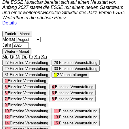
Die ESSE Musicbar bereitet sich auf einen Neustart vor.
Anfang 2027 startet die ESSE mit einem neuen Gastroteam
und einer weiterentwickelten Struktur des Jazz-Verein ESSE
Winterthur in die nächste Phase
...
Details
Zurück - Monat
Monat
Jahr
Weiter - Monat
Mo
Di
Mi
Do
Fr
Sa
So
27
Einzelne Veranstaltung
28
Einzelne Veranstaltung
29
Einzelne Veranstaltung
30
Einzelne Veranstaltung
31
Einzelne Veranstaltung
1
2 Veranstaltungen
2
Einzelne Veranstaltung
3
Einzelne Veranstaltung
4
Einzelne Veranstaltung
5
Einzelne Veranstaltung
6
Einzelne Veranstaltung
7
Einzelne Veranstaltung
8
Einzelne Veranstaltung
9
Einzelne Veranstaltung
10
Einzelne Veranstaltung
11
Einzelne Veranstaltung
12
Einzelne Veranstaltung
13
Einzelne Veranstaltung
14
Einzelne Veranstaltung
15
Einzelne Veranstaltung