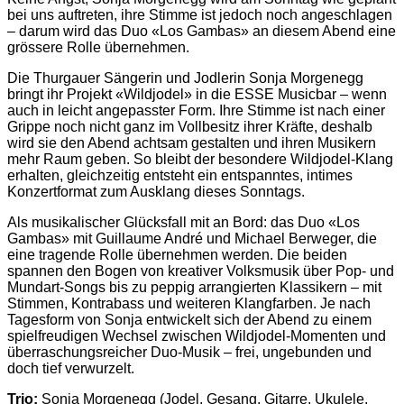
bei uns auftreten, ihre Stimme ist jedoch noch angeschlagen
– darum wird das Duo «Los Gambas» an diesem Abend eine
grössere Rolle übernehmen.
Die Thurgauer Sängerin und Jodlerin Sonja Morgenegg
bringt ihr Projekt «Wildjodel» in die ESSE Musicbar – wenn
auch in leicht angepasster Form. Ihre Stimme ist nach einer
Grippe noch nicht ganz im Vollbesitz ihrer Kräfte, deshalb
wird sie den Abend achtsam gestalten und ihren Musikern
mehr Raum geben. So bleibt der besondere Wildjodel-Klang
erhalten, gleichzeitig entsteht ein entspanntes, intimes
Konzertformat zum Ausklang dieses Sonntags.
Als musikalischer Glücksfall mit an Bord: das Duo «Los
Gambas» mit Guillaume André und Michael Berweger, die
eine tragende Rolle übernehmen werden. Die beiden
spannen den Bogen von kreativer Volksmusik über Pop- und
Mundart-Songs bis zu peppig arrangierten Klassikern – mit
Stimmen, Kontrabass und weiteren Klangfarben. Je nach
Tagesform von Sonja entwickelt sich der Abend zu einem
spielfreudigen Wechsel zwischen Wildjodel-Momenten und
überraschungsreicher Duo-Musik – frei, ungebunden und
doch tief verwurzelt.
Trio:
Sonja Morgenegg (Jodel, Gesang, Gitarre, Ukulele,