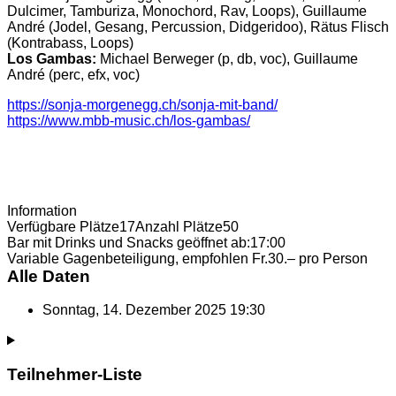
Dulcimer, Tamburiza, Monochord, Rav, Loops), Guillaume
André (Jodel, Gesang, Percussion, Didgeridoo), Rätus Flisch
(Kontrabass, Loops)
Los Gambas:
Michael Berweger (p, db, voc), Guillaume
André (perc, efx, voc)
https://sonja-morgenegg.ch/sonja-mit-band/
https://www.mbb-music.ch/los-gambas/
Information
Verfügbare Plätze
17
Anzahl Plätze
50
Bar mit Drinks und Snacks geöffnet ab:
17:00
Variable Gagenbeteiligung, empfohlen Fr.
30.– pro Person
Alle Daten
Sonntag, 14. Dezember 2025
19:30
Teilnehmer-Liste